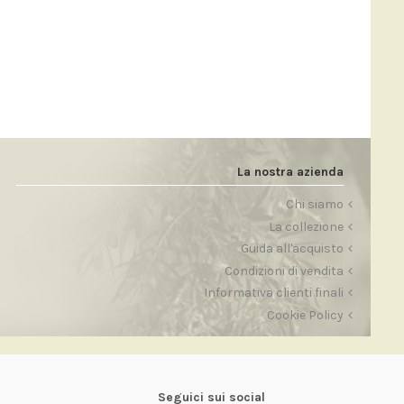
La nostra azienda
Chi siamo
La collezione
Guida all'acquisto
Condizioni di vendita
Informativa clienti finali
Cookie Policy
Seguici sui social