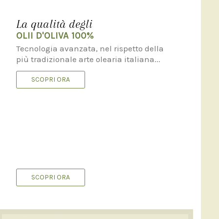
La qualità degli
OLII D'OLIVA 100%
Tecnologia avanzata, nel rispetto della
più tradizionale arte olearia italiana...
SCOPRI ORA
Come ordinare
I PRODOTTI OLIO BUONO
Tecnologia avanzata, nel rispetto della
più tradizionale arte olearia italiana...
SCOPRI ORA