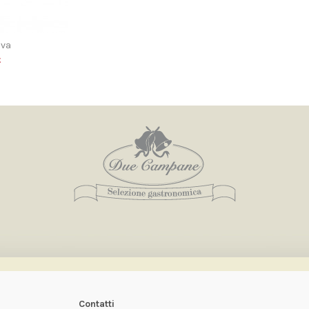
iva
€
Contatti