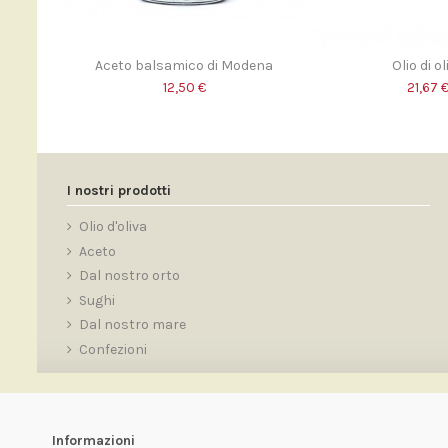
Aceto balsamico di Modena
Olio di ol
12,50 €
21,67 
I nostri prodotti
Olio d'oliva
Aceto
Dal nostro orto
Sughi
Dal nostro mare
Confezioni
Informazioni