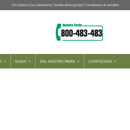
Chi Siamo
|
La collezione
|
Guida all'acquisto
|
Condizioni di vendita
TO
SUGHI
DAL NOSTRO MARE
CONFEZIONI
NO
 tecnologie